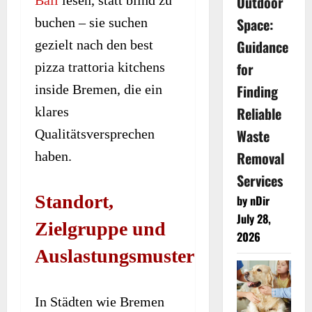
Outdoor
Bali
lesen, statt blind zu
Space:
buchen – sie suchen
Guidance
gezielt nach den best
for
pizza trattoria kitchens
Finding
inside Bremen, die ein
Reliable
klares
Waste
Qualitätsversprechen
Removal
haben.
Services
Standort,
by nDir
July 28,
Zielgruppe und
2026
Auslastungsmuster
In Städten wie Bremen