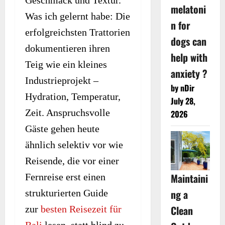
Geschmack und Textur.
melatoni
Was ich gelernt habe: Die
n for
erfolgreichsten Trattorien
dogs can
dokumentieren ihren
help with
Teig wie ein kleines
anxiety ?
Industrieprojekt –
by nDir
Hydration, Temperatur,
July 28,
Zeit. Anspruchsvolle
2026
Gäste gehen heute
ähnlich selektiv vor wie
Reisende, die vor einer
Maintaini
Fernreise erst einen
ng a
strukturierten Guide
Clean
zur
besten Reisezeit für