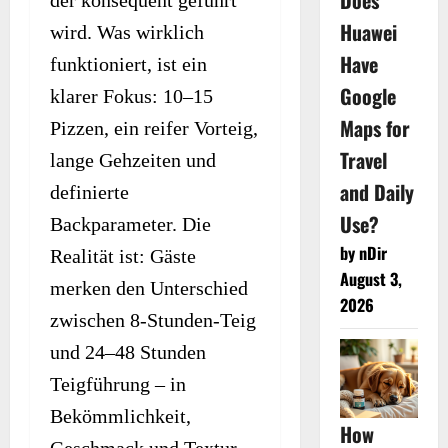
Does
der konsequent geführt
Huawei
wird. Was wirklich
Have
funktioniert, ist ein
Google
klarer Fokus: 10–15
Maps for
Pizzen, ein reifer Vorteig,
Travel
lange Gehzeiten und
and Daily
definierte
Use?
Backparameter. Die
by nDir
Realität ist: Gäste
August 3,
merken den Unterschied
2026
zwischen 8-Stunden-Teig
und 24–48 Stunden
Teigführung – in
Bekömmlichkeit,
How