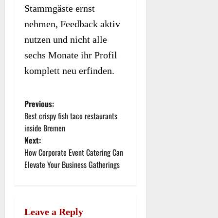
Stammgäste ernst
nehmen, Feedback aktiv
nutzen und nicht alle
sechs Monate ihr Profil
komplett neu erfinden.
Previous:
P
Best crispy fish taco restaurants
o
inside Bremen
Next:
s
How Corporate Event Catering Can
t
Elevate Your Business Gatherings
n
a
Leave a Reply