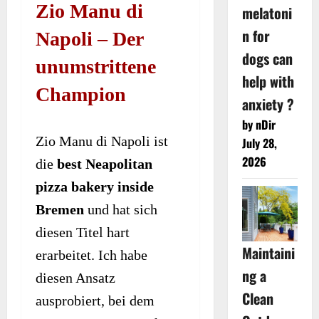
Zio Manu di
melatoni
n for
Napoli – Der
dogs can
unumstrittene
help with
Champion
anxiety ?
by nDir
Zio Manu di Napoli ist
July 28,
2026
die
best Neapolitan
pizza bakery inside
Bremen
und hat sich
diesen Titel hart
Maintaini
erarbeitet. Ich habe
ng a
diesen Ansatz
Clean
ausprobiert, bei dem